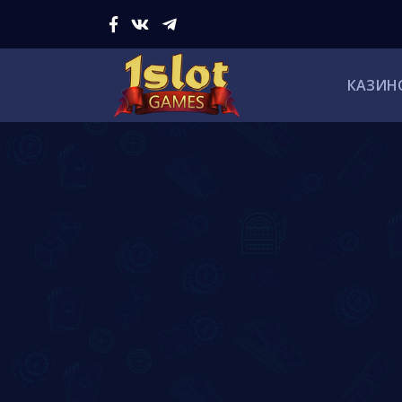
КАЗИН