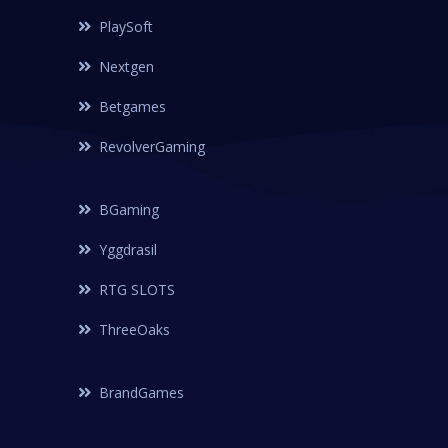
PlaySoft
Nextgen
Betgames
RevolverGaming
BGaming
Yggdrasil
RTG SLOTS
ThreeOaks
BrandGames