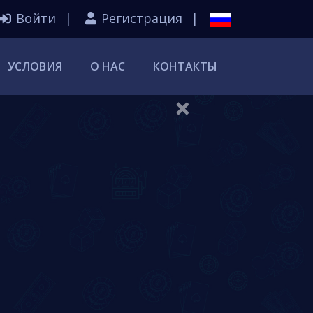
Войти
Регистрация
УСЛОВИЯ
О НАС
КОНТАКТЫ
×